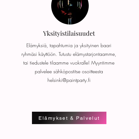
Yksityistilaisuudet
Elämyksiä, tapahtumia ja yksityinen baari
ryhmäsi käyttöön. Tutustu elämystarjontaamme,
tai tiedustele tilaamme vuokralle! Myyntimme
palvelee sähköpostitse osoitteesta
helsinki@paintparty.fi
Elämykset & Palvelut