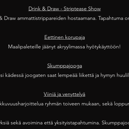
Drink & Draw - Striptease Show
 & Draw ammattistrippareiden hostaamana. Tapahtuma on
Eettinen korupaja
Maalipaleteille jäänyt akryylimassa hyötykäyttöön!
Skump
pajooga
si kädessä joogaten saat lempeää liikettä ja hymyn huulil
Viiniä ja venyttelyä
iikkuvuusharjoittelua ryhmän toiveen mukaan, sekä loppu
siä sekä avoimina että yksityistapahtumina. Skumppajoo