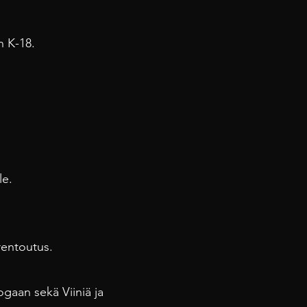
 K-18.
le.
rentoutus.
gaan sekä Viiniä ja