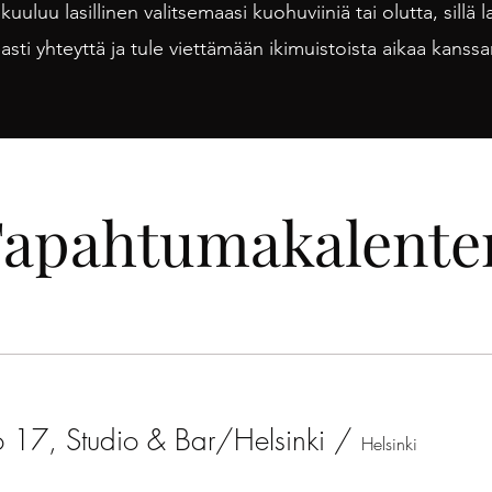
 kuuluu lasillinen valitsemaasi kuohuviiniä tai olutta, sillä 
asti yhteyttä ja tule viettämään ikimuistoista aikaa kans
apahtumakalente
o 17, Studio & Bar/Helsinki
/
Helsinki