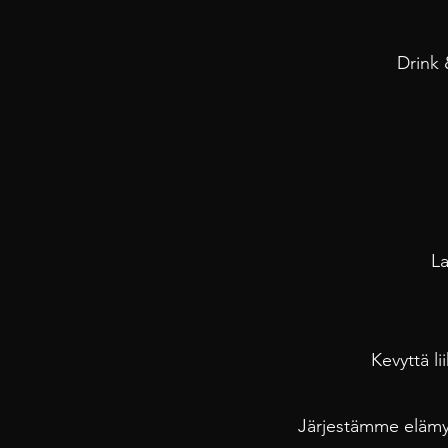
Drink
La
Kevyttä l
Järjestämme elämyk