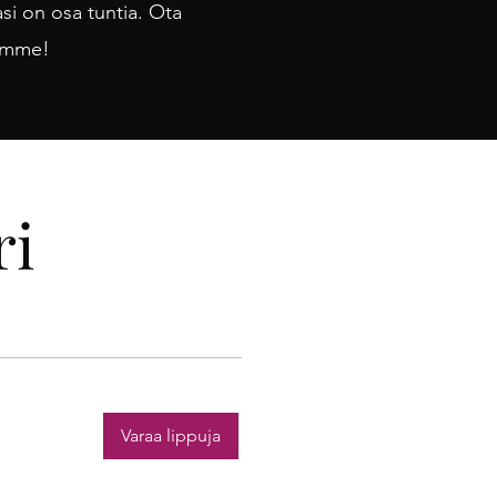
lasi on osa tuntia.
Ota
samme!
ri
Varaa lippuja