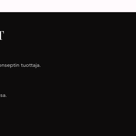
T
onseptin tuottaja.
ssa
.