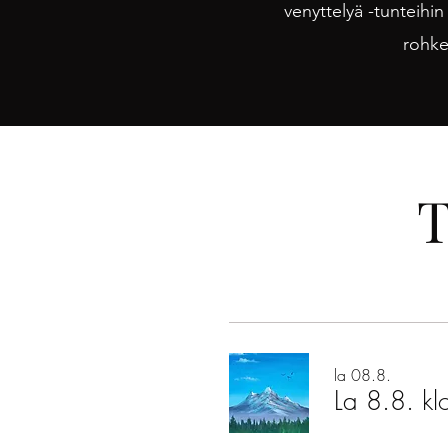
venyttelyä -tunteih
in
rohke
T
la 08.8.
La 8.8. kl