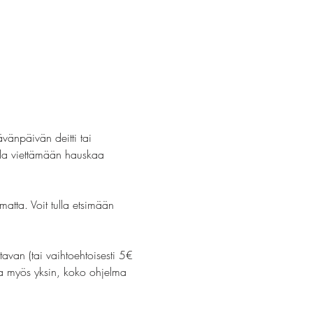
ävänpäivän deitti tai 
lla viettämään hauskaa 
atta. Voit tulla etsimään 
tavan (tai vaihtoehtoisesti 5€ 
la myös yksin, koko ohjelma 