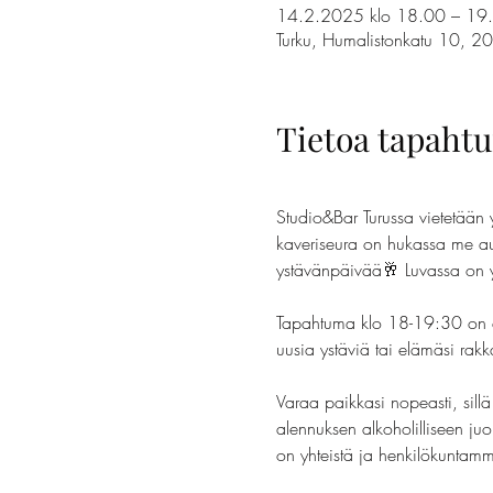
14.2.2025 klo 18.00 – 19
Turku, Humalistonkatu 10, 2
Tietoa tapaht
Studio&Bar Turussa vietetään y
kaveriseura on hukassa me aut
ystävänpäivää🥂 Luvassa on yh
Tapahtuma klo 18-19:30 on avo
uusia ystäviä tai elämäsi rakk
Varaa paikkasi nopeasti, sillä 
alennuksen alkoholilliseen ju
on yhteistä ja henkilökuntamm