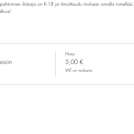
apahtumien ikäraja on K-18 ja ilmoittaudu mukaan omalla nimelläs
alkua!
Hinta
isiin
5,00 €
VAT on mukana