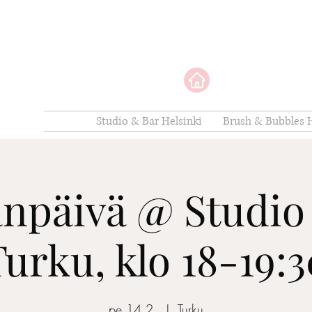
Studio & Bar Helsinki
Brush & Bubbles H
änpäivä @ Studio
urku, klo 18-19:
pe 14.2.
  |  
Turku