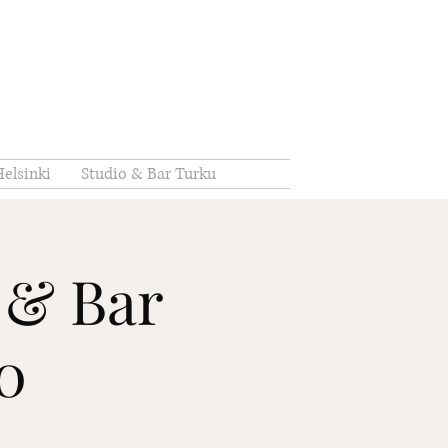
elsinki
Studio & Bar Turku
 & Bar
30