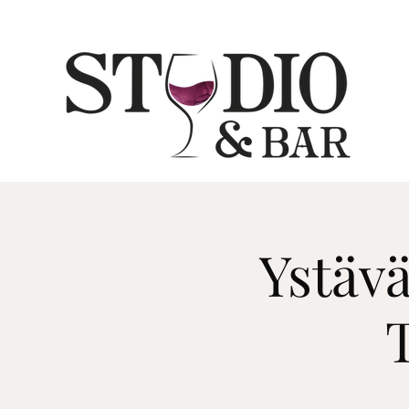
Ystäv
T