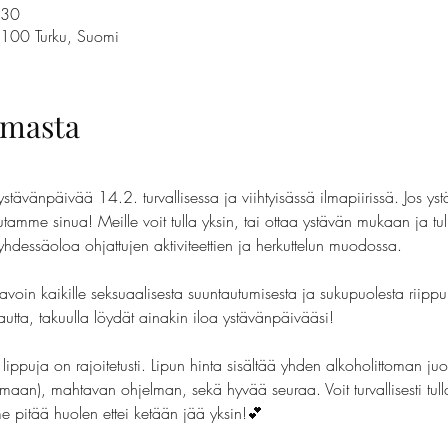
.30
0100 Turku, Suomi
umasta
stävänpäivää 14.2. turvallisessa ja viihtyisässä ilmapiirissä. Jos yst
amme sinua! Meille voit tulla yksin, tai ottaa ystävän mukaan ja tu
dessäoloa ohjattujen aktiviteettien ja herkuttelun muodossa.
in kaikille seksuaalisesta suuntautumisesta ja sukupuolesta riippum
autta, takuulla löydät ainakin iloa ystävänpäivääsi!
lippuja on rajoitetusti. Lipun hinta sisältää yhden alkoholittoman juo
omaan), mahtavan ohjelman, sekä hyvää seuraa. Voit turvallisesti tul
e pitää huolen ettei ketään jää yksin!💕