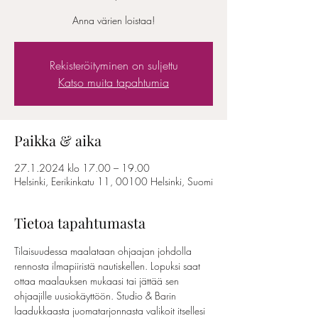
Anna värien loistaa!
Rekisteröityminen on suljettu
Katso muita tapahtumia
Paikka & aika
27.1.2024 klo 17.00 – 19.00
Helsinki, Eerikinkatu 11, 00100 Helsinki, Suomi
Tietoa tapahtumasta
Tilaisuudessa maalataan ohjaajan johdolla 
rennosta ilmapiiristä nautiskellen. Lopuksi saat 
ottaa maalauksen mukaasi tai jättää sen 
ohjaajille uusiokäyttöön. Studio & Barin 
laadukkaasta juomatarjonnasta valikoit itsellesi 