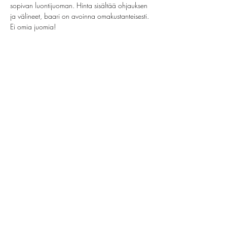
sopivan luontijuoman. Hinta sisältää ohjauksen 
ja välineet, baari on avoinna omakustanteisesti. 
Ei omia juomia!
Jaa tämä tapahtuma
helsinki@paintparty.fi
/
info@paintparty.fi
©2024 by Good Vibes Finland Oy