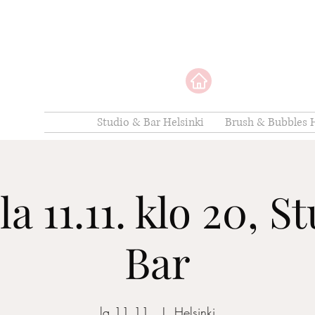
Studio & Bar Helsinki
Brush & Bubbles H
la 11.11. klo 20, 
Bar
la 11.11.
  |  
Helsinki