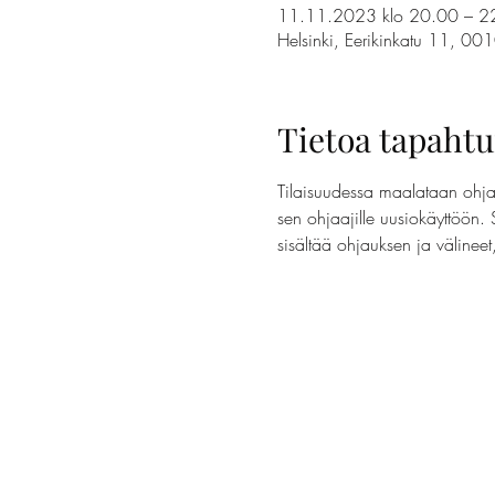
11.11.2023 klo 20.00 – 2
Helsinki, Eerikinkatu 11, 00
Tietoa tapaht
Tilaisuudessa maalataan ohjaa
sen ohjaajille uusiokäyttöön. 
sisältää ohjauksen ja välinee