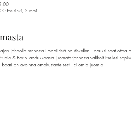
2.00
100 Helsinki, Suomi
umasta
jan johdolla rennosta ilmapiiristä nautiskellen. Lopuksi saat ottaa 
Studio & Barin laadukkaasta juomatarjonnasta valikoit itsellesi sopi
t, baari on avoinna omakustanteisesti. Ei omia juomia!