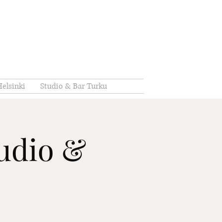
elsinki
Studio & Bar Turku
Studio &