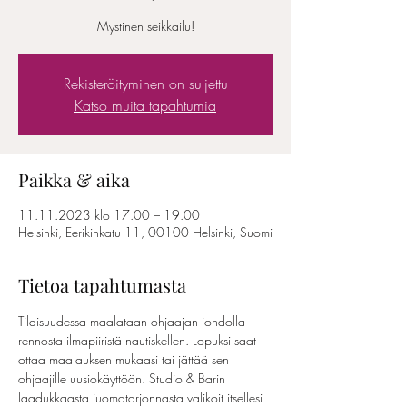
Mystinen seikkailu!
Rekisteröityminen on suljettu
Katso muita tapahtumia
Paikka & aika
11.11.2023 klo 17.00 – 19.00
Helsinki, Eerikinkatu 11, 00100 Helsinki, Suomi
Tietoa tapahtumasta
Tilaisuudessa maalataan ohjaajan johdolla 
rennosta ilmapiiristä nautiskellen. Lopuksi saat 
ottaa maalauksen mukaasi tai jättää sen 
ohjaajille uusiokäyttöön. Studio & Barin 
laadukkaasta juomatarjonnasta valikoit itsellesi 