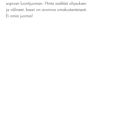
sopivan luontijuoman. Hinta sisältää ohjauksen 
ja välineet, baari on avoinna omakustanteisesti. 
Ei omia juomia!
Jaa tämä tapahtuma
helsinki@paintparty.fi
/
info@paintparty.fi
©2024 by Good Vibes Finland Oy