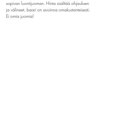
sopivan luontijuoman. Hinta sisältää ohjauksen 
ja välineet, baari on avoinna omakustanteisesti. 
Ei omia juomia!
Jaa tämä tapahtuma
helsinki@paintparty.fi
/
info@paintparty.fi
©2024 by Good Vibes Finland Oy