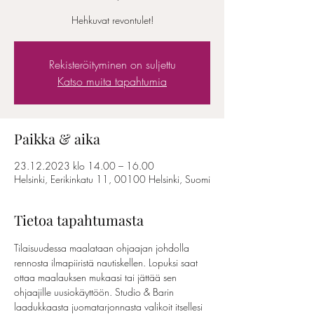
Hehkuvat revontulet!
Rekisteröityminen on suljettu
Katso muita tapahtumia
Paikka & aika
23.12.2023 klo 14.00 – 16.00
Helsinki, Eerikinkatu 11, 00100 Helsinki, Suomi
Tietoa tapahtumasta
Tilaisuudessa maalataan ohjaajan johdolla 
rennosta ilmapiiristä nautiskellen. Lopuksi saat 
ottaa maalauksen mukaasi tai jättää sen 
ohjaajille uusiokäyttöön. Studio & Barin 
laadukkaasta juomatarjonnasta valikoit itsellesi 