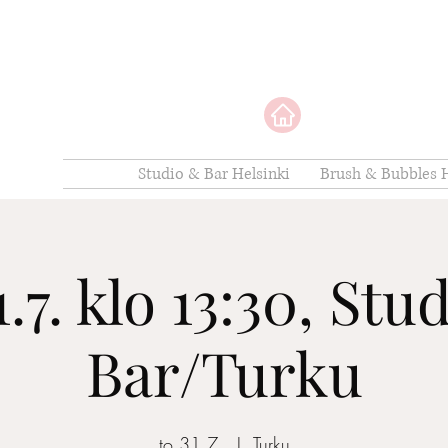
Studio & Bar Helsinki
Brush & Bubbles H
1.7. klo 13:30, Stu
Bar/Turku
to 31.7.
  |  
Turku