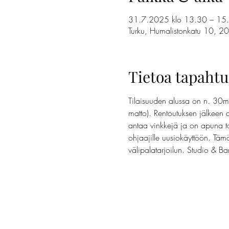
31.7.2025 klo 13.30 – 15
Turku, Humalistonkatu 10, 2
Tietoa tapaht
Tilaisuuden alussa on n. 30m
matto). Rentoutuksen jälkeen
antaa vinkkejä ja on apuna ta
ohjaajille uusiokäyttöön. Täm
välipalatarjoilun. Studio & Ba