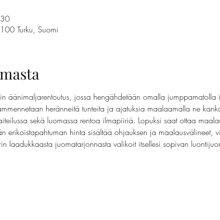
.30
0100 Turku, Suomi
umasta
in äänimaljarentoutus, jossa hengähdetään omalla jumppamatolla i
 ammennetaan heränneitä tunteita ja ajatuksia maalaamalla ne kank
iteilussa sekä luomassa rentoa ilmapiiriä. Lopuksi saat ottaa maala
än erikoistapahtuman hinta sisältää ohjauksen ja maalausvälineet, 
rin laadukkaasta juomatarjonnasta valikoit itsellesi sopivan luontij