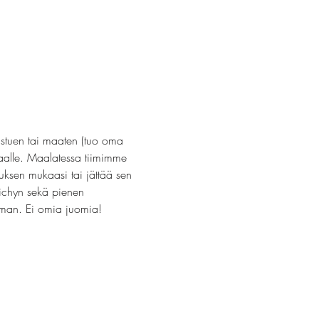
stuen tai maaten (tuo oma 
aalle. Maalatessa tiimimme 
uksen mukaasi tai jättää sen 
vichyn sekä pienen 
uoman. Ei omia juomia!