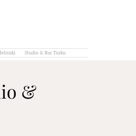
elsinki
Studio & Bar Turku
dio &