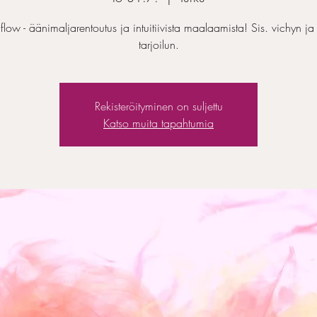
flow - äänimaljarentoutus ja intuitiivista maalaamista! Sis. vichyn ja
tarjoilun.
Rekisteröityminen on suljettu
Katso muita tapahtumia