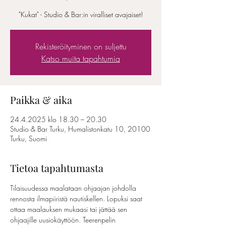
"Kukat" - Studio & Bar:in viralliset avajaiset!
Rekisteröityminen on suljettu
Katso muita tapahtumia
Paikka & aika
24.4.2025 klo 18.30 – 20.30
Studio & Bar Turku, Humalistonkatu 10, 20100
Turku, Suomi
Tietoa tapahtumasta
Tilaisuudessa maalataan ohjaajan johdolla 
rennosta ilmapiiristä nautiskellen. Lopuksi saat 
ottaa maalauksen mukaasi tai jättää sen 
ohjaajille uusiokäyttöön. Teerenpelin 