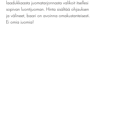
laadukkaasta juomatarjonnasta valikoit itsellesi 
sopivan luontijuoman. Hinta sisältää ohjauksen 
ja välineet, baari on avoinna omakustanteisesti. 
Ei omia juomia!
Jaa tämä tapahtuma
helsinki@paintparty.fi
/
info@paintparty.fi
©2024 by Good Vibes Finland Oy