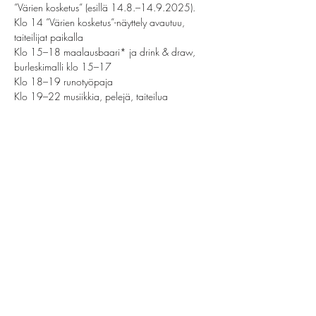
”Värien kosketus” (esillä 14.8.–14.9.2025).
Klo 14 ”Värien kosketus”-näyttely avautuu, 
taiteilijat paikalla
Klo 15–18 maalausbaari* ja drink & draw, 
burleskimalli klo 15–17
Klo 18–19 runotyöpaja
Klo 19–22 musiikkia, pelejä, taiteilua
Näytä enemmän
Jaa tämä tapahtuma