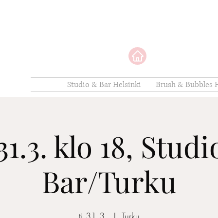
Studio & Bar Helsinki
Brush & Bubbles H
31.3. klo 18, Stud
Bar/Turku
ti 31.3.
  |  
Turku