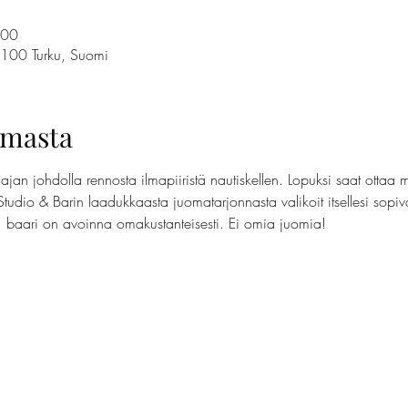
.00
0100 Turku, Suomi
umasta
jan johdolla rennosta ilmapiiristä nautiskellen. Lopuksi saat ottaa 
Studio & Barin laadukkaasta juomatarjonnasta valikoit itsellesi sopi
t, baari on avoinna omakustanteisesti. Ei omia juomia!