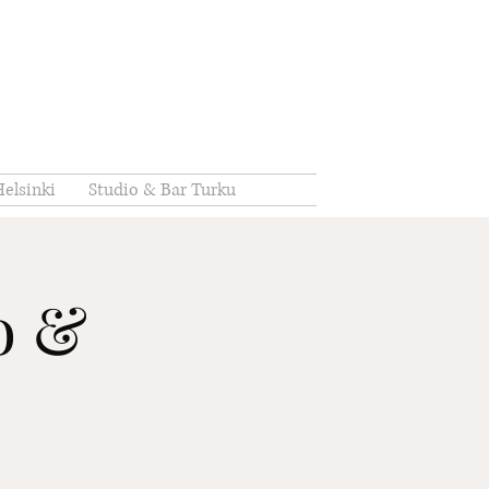
elsinki
Studio & Bar Turku
io &