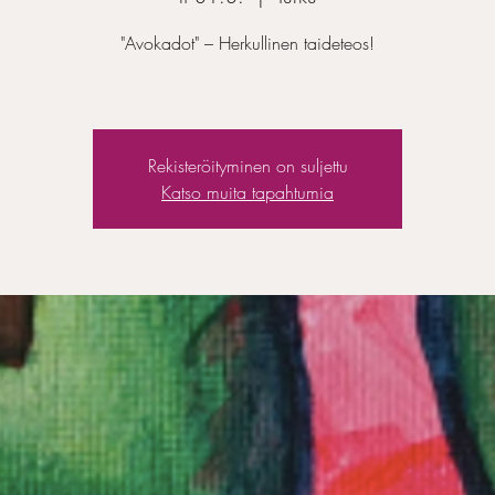
"Avokadot" – Herkullinen taideteos!
Rekisteröityminen on suljettu
Katso muita tapahtumia