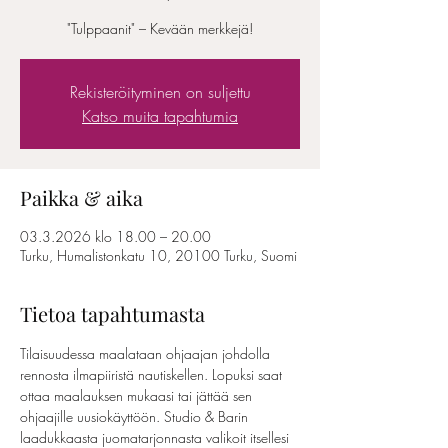
"Tulppaanit" – Kevään merkkejä!
Rekisteröityminen on suljettu
Katso muita tapahtumia
Paikka & aika
03.3.2026 klo 18.00 – 20.00
Turku, Humalistonkatu 10, 20100 Turku, Suomi
Tietoa tapahtumasta
Tilaisuudessa maalataan ohjaajan johdolla 
rennosta ilmapiiristä nautiskellen. Lopuksi saat 
ottaa maalauksen mukaasi tai jättää sen 
ohjaajille uusiokäyttöön. Studio & Barin 
laadukkaasta juomatarjonnasta valikoit itsellesi 