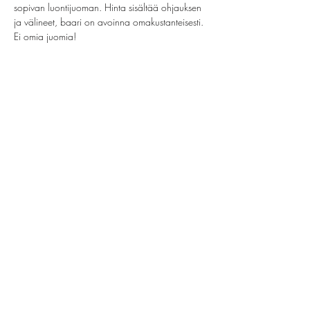
sopivan luontijuoman. Hinta sisältää ohjauksen 
ja välineet, baari on avoinna omakustanteisesti. 
Ei omia juomia!
Jaa tämä tapahtuma
helsinki@paintparty.fi
/
info@paintparty.fi
©2024 by Good Vibes Finland Oy