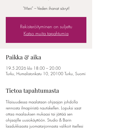
"Meri" – Veden ihanat sävyt!
Rekisteröityminen on suljettu
Katso muita tapahtumia
Paikka & aika
19.5.2026 klo 18.00 – 20.00
Turku, Humalistonkatu 10, 20100 Turku, Suomi
Tietoa tapahtumasta
Tilaisuudessa maalataan ohjaajan johdolla 
rennosta ilmapiiristä nautiskellen. Lopuksi saat 
ottaa maalauksen mukaasi tai jättää sen 
ohjaajille uusiokäyttöön. Studio & Barin 
laadukkaasta juomatarjonnasta valikoit itsellesi 