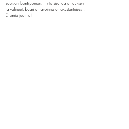
sopivan luontijuoman. Hinta sisältää ohjauksen 
ja välineet, baari on avoinna omakustanteisesti. 
Ei omia juomia!
Jaa tämä tapahtuma
helsinki@paintparty.fi
/
info@paintparty.fi
©2024 by Good Vibes Finland Oy