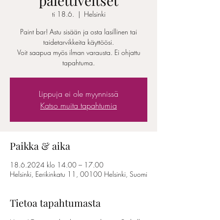
palettiveitset
ti 18.6.
  |  
Helsinki
Paint bar! Astu sisään ja osta lasillinen tai
taidetarvikkeita käyttöösi.
Voit saapua myös ilman varausta. Ei ohjattu
tapahtuma.
Lippuja ei ole myynnissä
Katso muita tapahtumia
Paikka & aika
18.6.2024 klo 14.00 – 17.00
Helsinki, Eerikinkatu 11, 00100 Helsinki, Suomi
Tietoa tapahtumasta