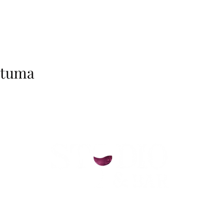
htuma
helsinki@paintparty.fi
/
info@paintparty.fi
©2024 by Good Vibes Finland Oy