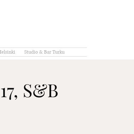
elsinki
Studio & Bar Turku
o 17, S&B