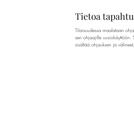
Tietoa tapaht
Tilaisuudessa maalataan ohjaa
sen ohjaajille uusiokäyttöön. 
sisältää ohjauksen ja välinee