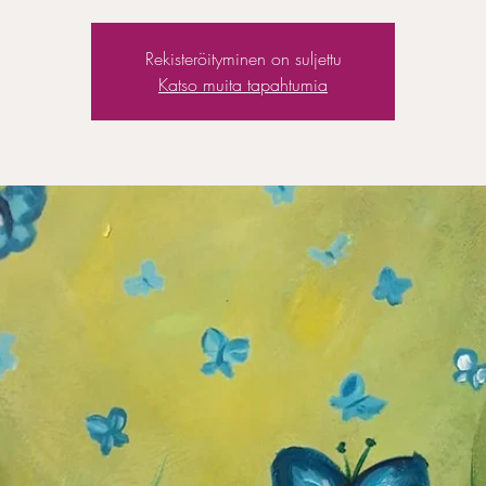
Rekisteröityminen on suljettu
Katso muita tapahtumia