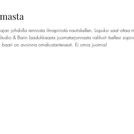
umasta
jan johdolla rennosta ilmapiiristä nautiskellen. Lopuksi saat ottaa 
Studio & Barin laadukkaasta juomatarjonnasta valikoit itsellesi sopi
t, baari on avoinna omakustanteisesti. Ei omia juomia!