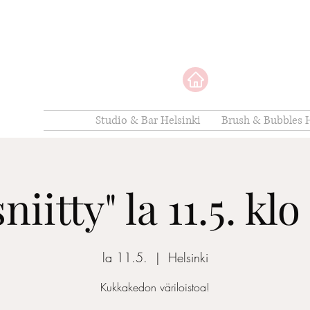
Studio & Bar Helsinki
Brush & Bubbles H
iitty" la 11.5. kl
la 11.5.
  |  
Helsinki
Kukkakedon väriloistoa!