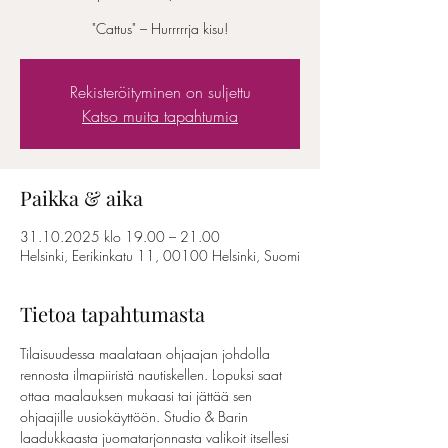
"Cattus" – Hurrrrrja kisu!
Rekisteröityminen on suljettu
Katso muita tapahtumia
Paikka & aika
31.10.2025 klo 19.00 – 21.00
Helsinki, Eerikinkatu 11, 00100 Helsinki, Suomi
Tietoa tapahtumasta
Tilaisuudessa maalataan ohjaajan johdolla 
rennosta ilmapiiristä nautiskellen. Lopuksi saat 
ottaa maalauksen mukaasi tai jättää sen 
ohjaajille uusiokäyttöön. Studio & Barin 
laadukkaasta juomatarjonnasta valikoit itsellesi 