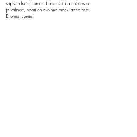
sopivan luontijuoman. Hinta sisältää ohjauksen 
ja välineet, baari on avoinna omakustanteisesti. 
Ei omia juomia!
Jaa tämä tapahtuma
helsinki@paintparty.fi
/
info@paintparty.fi
©2024 by Good Vibes Finland Oy