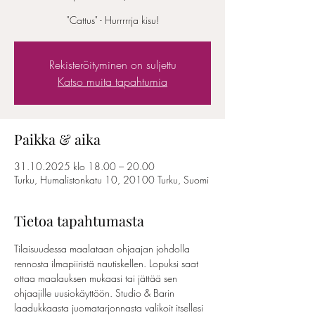
"Cattus" - Hurrrrrja kisu!
Rekisteröityminen on suljettu
Katso muita tapahtumia
Paikka & aika
31.10.2025 klo 18.00 – 20.00
Turku, Humalistonkatu 10, 20100 Turku, Suomi
Tietoa tapahtumasta
Tilaisuudessa maalataan ohjaajan johdolla 
rennosta ilmapiiristä nautiskellen. Lopuksi saat 
ottaa maalauksen mukaasi tai jättää sen 
ohjaajille uusiokäyttöön. Studio & Barin 
laadukkaasta juomatarjonnasta valikoit itsellesi 