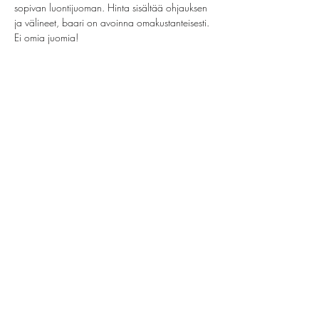
sopivan luontijuoman. Hinta sisältää ohjauksen 
ja välineet, baari on avoinna omakustanteisesti. 
Ei omia juomia!
Jaa tämä tapahtuma
helsinki@paintparty.fi
/
info@paintparty.fi
©2024 by Good Vibes Finland Oy