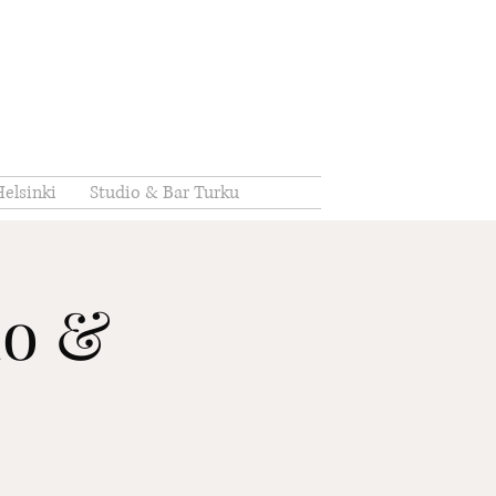
elsinki
Studio & Bar Turku
io &