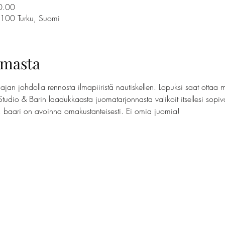
0.00
0100 Turku, Suomi
umasta
jan johdolla rennosta ilmapiiristä nautiskellen. Lopuksi saat ottaa 
Studio & Barin laadukkaasta juomatarjonnasta valikoit itsellesi sopi
t, baari on avoinna omakustanteisesti. Ei omia juomia!