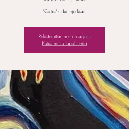
"Cattus" - Hurrrrrja kisu!
Rekisteröityminen on suljettu
Katso muita tapahtumia