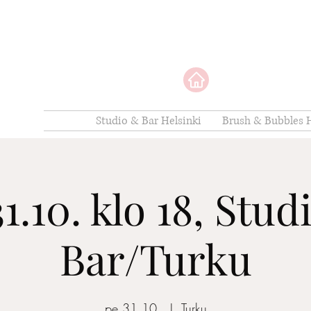
Studio & Bar Helsinki
Brush & Bubbles H
31.10. klo 18, Stud
Bar/Turku
pe 31.10.
  |  
Turku