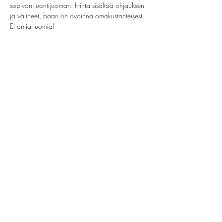
sopivan luontijuoman. Hinta sisältää ohjauksen 
ja välineet, baari on avoinna omakustanteisesti. 
Ei omia juomia!
Jaa tämä tapahtuma
helsinki@paintparty.fi
/
info@paintparty.fi
©2024 by Good Vibes Finland Oy