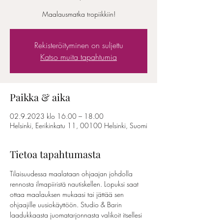
Maalausmatka tropiikkiin!
Rekisteröityminen on suljettu
Katso muita tapahtumia
Paikka & aika
02.9.2023 klo 16.00 – 18.00
Helsinki, Eerikinkatu 11, 00100 Helsinki, Suomi
Tietoa tapahtumasta
Tilaisuudessa maalataan ohjaajan johdolla 
rennosta ilmapiiristä nautiskellen. Lopuksi saat 
ottaa maalauksen mukaasi tai jättää sen 
ohjaajille uusiokäyttöön. Studio & Barin 
laadukkaasta juomatarjonnasta valikoit itsellesi 