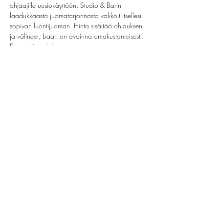
ohjaajille uusiokäyttöön. Studio & Barin 
laadukkaasta juomatarjonnasta valikoit itsellesi 
sopivan luontijuoman. Hinta sisältää ohjauksen 
ja välineet, baari on avoinna omakustanteisesti. 
Ei omia juomia!
Jaa tämä tapahtuma
helsinki@paintparty.fi
/
info@paintparty.fi