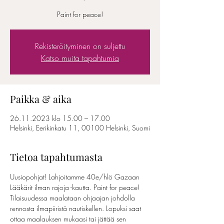
Paint for peace!
Rekisteröityminen on suljettu
Katso muita tapahtumia
Paikka & aika
26.11.2023 klo 15.00 – 17.00
Helsinki, Eerikinkatu 11, 00100 Helsinki, Suomi
Tietoa tapahtumasta
Uusiopohjat! Lahjoitamme 40e/hlö Gazaan 
Lääkärit ilman rajoja -kautta. Paint for peace!
Tilaisuudessa maalataan ohjaajan johdolla 
rennosta ilmapiiristä nautiskellen. Lopuksi saat 
ottaa maalauksen mukaasi tai jättää sen 