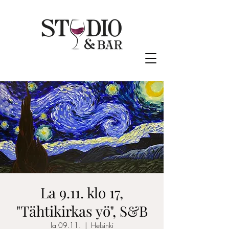
La 9.11. klo 17,
"Tähtikirkas yö", S&B
la 09.11.
  |  
Helsinki