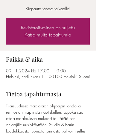
Kiepauta tähdet taivaalle!
Rekisteröityminen on suljettu
Katso muita tapahtumia
Paikka & aika
09.11.2024 klo 17.00 – 19.00
Helsinki, Eerikinkatu 11, 00100 Helsinki, Suomi
Tietoa tapahtumasta
Tilaisuudessa maalataan ohjaajan johdolla 
rennosta ilmapiiristä nautiskellen. Lopuksi saat 
ottaa maalauksen mukaasi tai jättää sen 
ohjaajille uusiokäyttöön. Studio & Barin 
laadukkaasta juomatarjonnasta valikoit itsellesi 