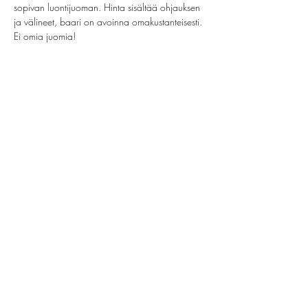
sopivan luontijuoman. Hinta sisältää ohjauksen 
ja välineet, baari on avoinna omakustanteisesti. 
Ei omia juomia!
Jaa tämä tapahtuma
helsinki@paintparty.fi
/
info@paintparty.fi
©2024 by Good Vibes Finland Oy