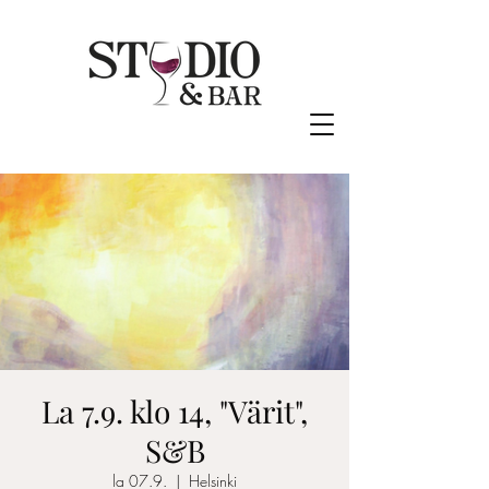
La 7.9. klo 14, "Värit",
S&B
la 07.9.
  |  
Helsinki