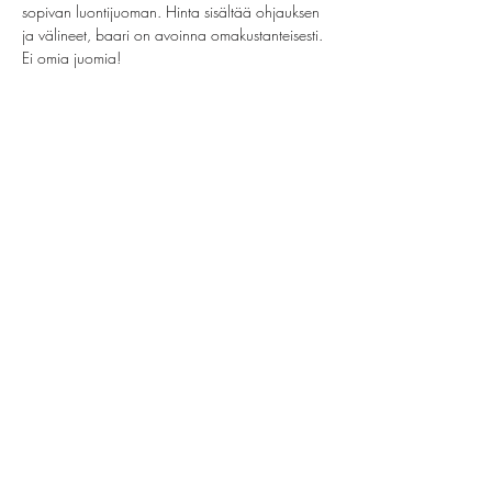
sopivan luontijuoman. Hinta sisältää ohjauksen 
ja välineet, baari on avoinna omakustanteisesti. 
Ei omia juomia!
Jaa tämä tapahtuma
helsinki@paintparty.fi
/
info@paintparty.fi
©2024 by Good Vibes Finland Oy