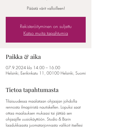
Päästä värit valloilleen!
Rekisteröityminen on suljettu
Katso muita tapahtumia
Paikka & aika
07.9.2024 klo 14.00 – 16.00
Helsinki, Eerikinkatu 11, 00100 Helsinki, Suomi
Tietoa tapahtumasta
Tilaisuudessa maalataan ohjaajan johdolla 
rennosta ilmapiiristä nautiskellen. Lopuksi saat 
ottaa maalauksen mukaasi tai jättää sen 
ohjaajille uusiokäyttöön. Studio & Barin 
laadukkaasta juomatarjonnasta valikoit itsellesi 