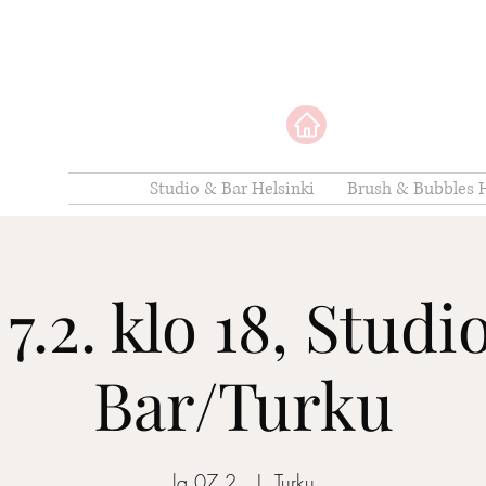
Studio & Bar Helsinki
Brush & Bubbles H
 7.2. klo 18, Studi
Bar/Turku
la 07.2.
  |  
Turku