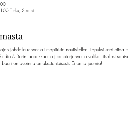
.00
0100 Turku, Suomi
umasta
jan johdolla rennosta ilmapiiristä nautiskellen. Lopuksi saat ottaa 
Studio & Barin laadukkaasta juomatarjonnasta valikoit itsellesi sopi
t, baari on avoinna omakustanteisesti. Ei omia juomia!