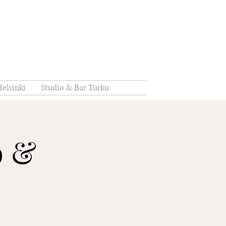
elsinki
Studio & Bar Turku
o &