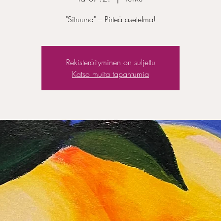
"Sitruuna" – Pirteä asetelma!
Rekisteröityminen on suljettu
Katso muita tapahtumia