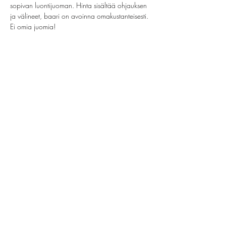
sopivan luontijuoman. Hinta sisältää ohjauksen 
ja välineet, baari on avoinna omakustanteisesti. 
Ei omia juomia!
Jaa tämä tapahtuma
helsinki@paintparty.fi
/
info@paintparty.fi
©2024 by Good Vibes Finland Oy