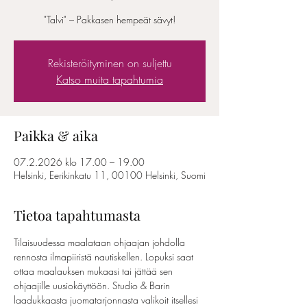
"Talvi" – Pakkasen hempeät sävyt!
Rekisteröityminen on suljettu
Katso muita tapahtumia
Paikka & aika
07.2.2026 klo 17.00 – 19.00
Helsinki, Eerikinkatu 11, 00100 Helsinki, Suomi
Tietoa tapahtumasta
Tilaisuudessa maalataan ohjaajan johdolla 
rennosta ilmapiiristä nautiskellen. Lopuksi saat 
ottaa maalauksen mukaasi tai jättää sen 
ohjaajille uusiokäyttöön. Studio & Barin 
laadukkaasta juomatarjonnasta valikoit itsellesi 