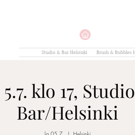
Studio & Bar Helsinki
Brush & Bubbles H
 5.7. klo 17, Studi
Bar/Helsinki
la 05.7.
  |  
Helsinki