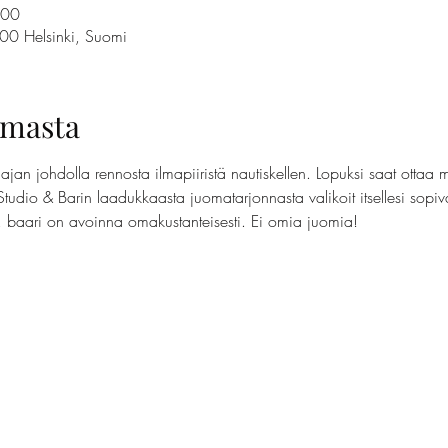
.00
100 Helsinki, Suomi
umasta
jan johdolla rennosta ilmapiiristä nautiskellen. Lopuksi saat ottaa 
Studio & Barin laadukkaasta juomatarjonnasta valikoit itsellesi sopi
t, baari on avoinna omakustanteisesti. Ei omia juomia!