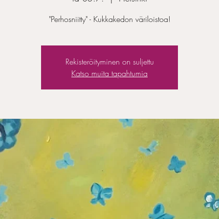
"Perhosniitty" - Kukkakedon väriloistoa!
Rekisteröityminen on suljettu
Katso muita tapahtumia