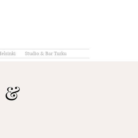
elsinki
Studio & Bar Turku
o &