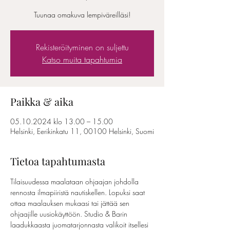
Tuunaa omakuva lempiväreilläsi!
Rekisteröityminen on suljettu
Katso muita tapahtumia
Paikka & aika
05.10.2024 klo 13.00 – 15.00
Helsinki, Eerikinkatu 11, 00100 Helsinki, Suomi
Tietoa tapahtumasta
Tilaisuudessa maalataan ohjaajan johdolla 
rennosta ilmapiiristä nautiskellen. Lopuksi saat 
ottaa maalauksen mukaasi tai jättää sen 
ohjaajille uusiokäyttöön. Studio & Barin 
laadukkaasta juomatarjonnasta valikoit itsellesi 