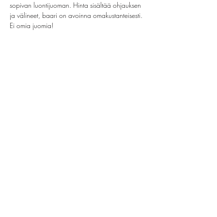
sopivan luontijuoman. Hinta sisältää ohjauksen 
ja välineet, baari on avoinna omakustanteisesti. 
Ei omia juomia!
Jaa tämä tapahtuma
helsinki@paintparty.fi
/
info@paintparty.fi
©2024 by Good Vibes Finland Oy