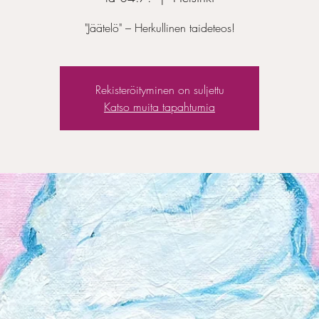
"Jäätelö" – Herkullinen taideteos!
Rekisteröityminen on suljettu
Katso muita tapahtumia