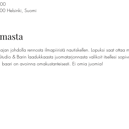
.00
100 Helsinki, Suomi
umasta
jan johdolla rennosta ilmapiiristä nautiskellen. Lopuksi saat ottaa 
Studio & Barin laadukkaasta juomatarjonnasta valikoit itsellesi sopi
t, baari on avoinna omakustanteisesti. Ei omia juomia!