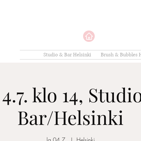
Studio & Bar Helsinki
Brush & Bubbles H
 4.7. klo 14, Studi
Bar/Helsinki
la 04.7.
  |  
Helsinki