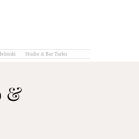
elsinki
Studio & Bar Turku
o &