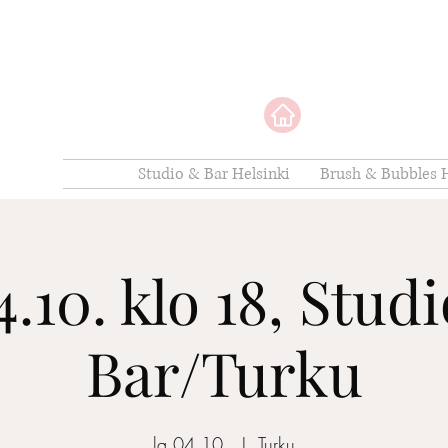
Studio & Bar Helsinki
Brush & Bubbles H
4.10. klo 18, Stud
Bar/Turku
la 04.10.
  |  
Turku