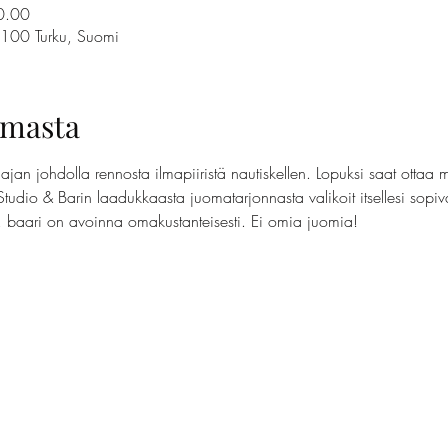
0.00
0100 Turku, Suomi
umasta
jan johdolla rennosta ilmapiiristä nautiskellen. Lopuksi saat ottaa 
Studio & Barin laadukkaasta juomatarjonnasta valikoit itsellesi sopi
t, baari on avoinna omakustanteisesti. Ei omia juomia!