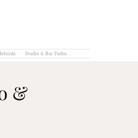
elsinki
Studio & Bar Turku
io &