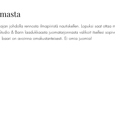
umasta
jan johdolla rennosta ilmapiiristä nautiskellen. Lopuksi saat ottaa 
Studio & Barin laadukkaasta juomatarjonnasta valikoit itsellesi sopi
t, baari on avoinna omakustanteisesti. Ei omia juomia!