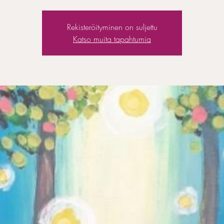
Rekisteröityminen on suljettu
Katso muita tapahtumia