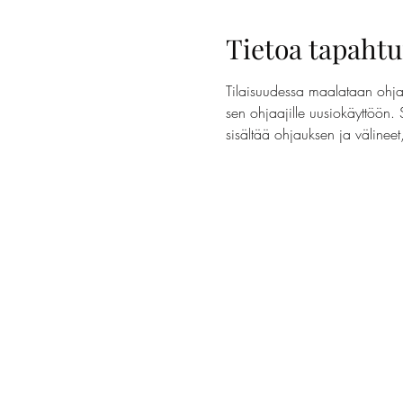
Tietoa tapaht
Tilaisuudessa maalataan ohjaa
sen ohjaajille uusiokäyttöön. 
sisältää ohjauksen ja välinee