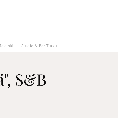
elsinki
Studio & Bar Turku
ä", S&B