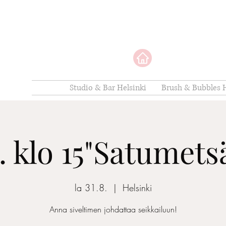
Studio & Bar Helsinki
Brush & Bubbles H
8. klo 15"Satumets
la 31.8.
  |  
Helsinki
Anna siveltimen johdattaa seikkailuun!