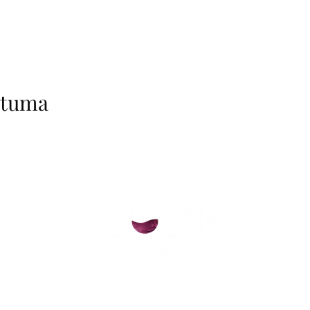
htuma
helsinki@paintparty.fi
/
info@paintparty.fi
©2024 by Good Vibes Finland Oy