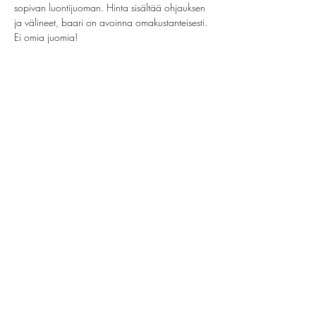
sopivan luontijuoman. Hinta sisältää ohjauksen 
ja välineet, baari on avoinna omakustanteisesti. 
Ei omia juomia!
Jaa tämä tapahtuma
helsinki@paintparty.fi
/
info@paintparty.fi
©2024 by Good Vibes Finland Oy