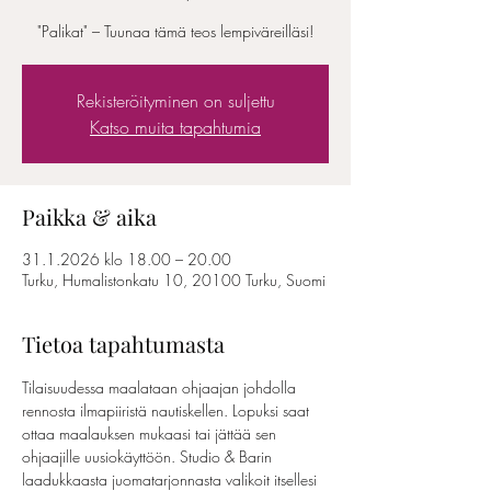
"Palikat" – Tuunaa tämä teos lempiväreilläsi!
Rekisteröityminen on suljettu
Katso muita tapahtumia
Paikka & aika
31.1.2026 klo 18.00 – 20.00
Turku, Humalistonkatu 10, 20100 Turku, Suomi
Tietoa tapahtumasta
Tilaisuudessa maalataan ohjaajan johdolla 
rennosta ilmapiiristä nautiskellen. Lopuksi saat 
ottaa maalauksen mukaasi tai jättää sen 
ohjaajille uusiokäyttöön. Studio & Barin 
laadukkaasta juomatarjonnasta valikoit itsellesi 