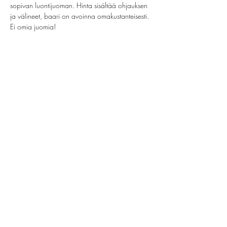
sopivan luontijuoman. Hinta sisältää ohjauksen 
ja välineet, baari on avoinna omakustanteisesti. 
Ei omia juomia!
Jaa tämä tapahtuma
helsinki@paintparty.fi
/
info@paintparty.fi
©2024 by Good Vibes Finland Oy