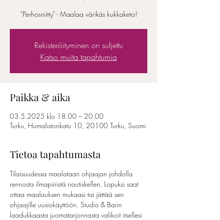
"Perhosniitty" - Maalaa värikäs kukkaketo!
Rekisteröityminen on suljettu
Katso muita tapahtumia
Paikka & aika
03.5.2025 klo 18.00 – 20.00
Turku, Humalistonkatu 10, 20100 Turku, Suomi
Tietoa tapahtumasta
Tilaisuudessa maalataan ohjaajan johdolla 
rennosta ilmapiiristä nautiskellen. Lopuksi saat 
ottaa maalauksen mukaasi tai jättää sen 
ohjaajille uusiokäyttöön. Studio & Barin 
laadukkaasta juomatarjonnasta valikoit itsellesi 