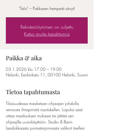
"Talvi" – Pakkasen hempeät sävyt!
Rekisteröityminen on suljettu
Katso muita tapahtumia
Paikka & aika
03.1.2026 klo 17.00 – 19.00
Helsinki, Eerikinkatu 11, 00100 Helsinki, Suomi
Tietoa tapahtumasta
Tilaisuudessa maalataan ohjaajan johdolla 
rennosta ilmapiiristä nautiskellen. Lopuksi saat 
ottaa maalauksen mukaasi tai jättää sen 
ohjaajille uusiokäyttöön. Studio & Barin 
laadukkaasta juomatarjonnasta valikoit itsellesi 