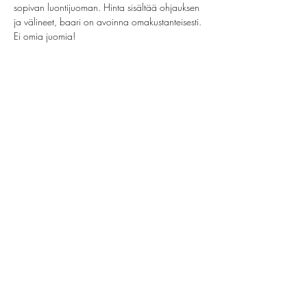
sopivan luontijuoman. Hinta sisältää ohjauksen 
ja välineet, baari on avoinna omakustanteisesti. 
Ei omia juomia!
Jaa tämä tapahtuma
helsinki@paintparty.fi
/
info@paintparty.fi
©2024 by Good Vibes Finland Oy