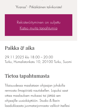
"Kranssi" - Pitkäikäinen talvikoriste!
Rekisteröityminen on suljettu
Katso muita tapahtumia
Paikka & aika
29.11.2025 klo 18.00 – 20.00
Turku, Humalistonkatu 10, 20100 Turku, Suomi
Tietoa tapahtumasta
Tilaisuudessa maalataan ohjaajan johdolla 
rennosta ilmapiiristä nautiskellen. Lopuksi saat 
ottaa maalauksen mukaasi tai jättää sen 
ohjaajille uusiokäyttöön. Studio & Barin 
laadukkaasta juomatarjonnasta valikoit itsellesi 