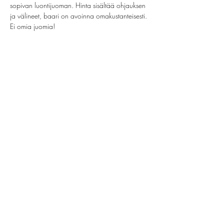
sopivan luontijuoman. Hinta sisältää ohjauksen 
ja välineet, baari on avoinna omakustanteisesti. 
Ei omia juomia!
Jaa tämä tapahtuma
helsinki@paintparty.fi
/
info@paintparty.fi
©2024 by Good Vibes Finland Oy