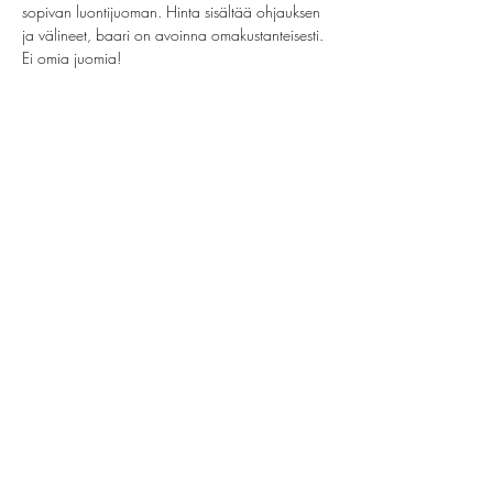
sopivan luontijuoman. Hinta sisältää ohjauksen 
ja välineet, baari on avoinna omakustanteisesti. 
Ei omia juomia!
Jaa tämä tapahtuma
helsinki@paintparty.fi
/
info@paintparty.fi
©2024 by Good Vibes Finland Oy