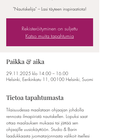
"Nautiskelija" – Lasi täyteen inspiraatiota!
Rekisteröityminen on suljettu
Katso muita tapahtumia
Paikka & aika
29.11.2025 klo 14.00 – 16.00
Helsinki, Eerikinkatu 11, 00100 Helsinki, Suomi
Tietoa tapahtumasta
Tilaisuudessa maalataan ohjaajan johdolla 
rennosta ilmapiiristä nautiskellen. Lopuksi saat 
ottaa maalauksen mukaasi tai jättää sen 
ohjaajille uusiokäyttöön. Studio & Barin 
laadukkaasta juomatarjonnasta valikoit itsellesi 