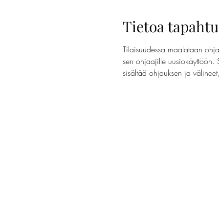
Tietoa tapaht
Tilaisuudessa maalataan ohjaa
sen ohjaajille uusiokäyttöön. 
sisältää ohjauksen ja välinee