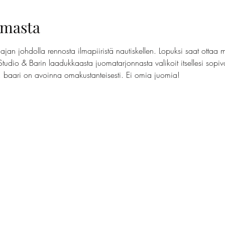
umasta
jan johdolla rennosta ilmapiiristä nautiskellen. Lopuksi saat ottaa 
Studio & Barin laadukkaasta juomatarjonnasta valikoit itsellesi sopi
t, baari on avoinna omakustanteisesti. Ei omia juomia!