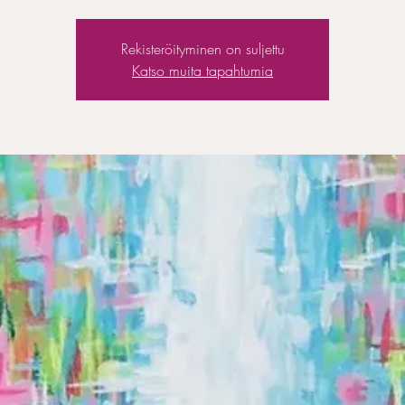
Rekisteröityminen on suljettu
Katso muita tapahtumia