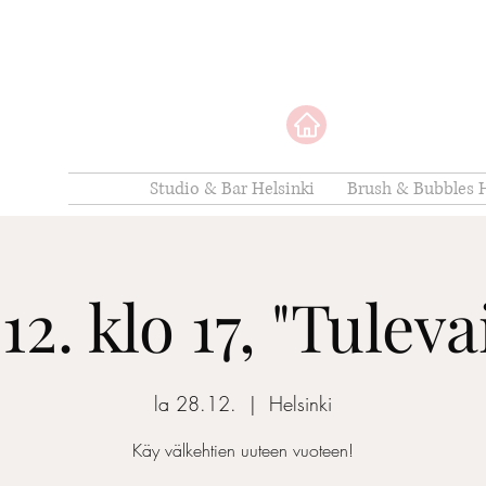
Studio & Bar Helsinki
Brush & Bubbles H
12. klo 17, "Tulev
la 28.12.
  |  
Helsinki
Käy välkehtien uuteen vuoteen!