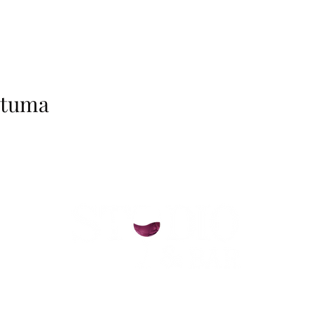
htuma
helsinki@paintparty.fi
/
info@paintparty.fi
©2024 by Good Vibes Finland Oy