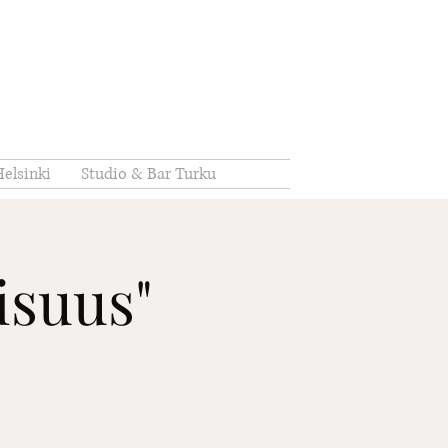
elsinki
Studio & Bar Turku
aisuus"