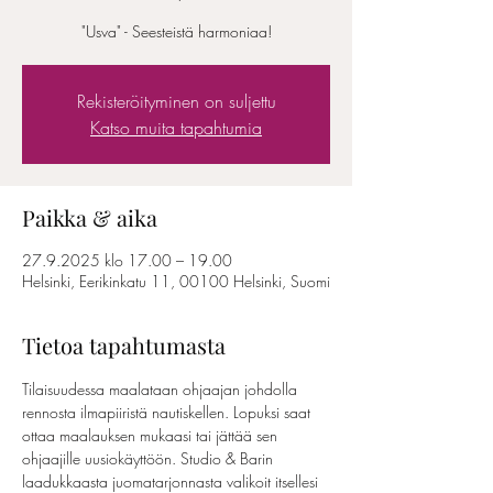
"Usva" - Seesteistä harmoniaa!
Rekisteröityminen on suljettu
Katso muita tapahtumia
Paikka & aika
27.9.2025 klo 17.00 – 19.00
Helsinki, Eerikinkatu 11, 00100 Helsinki, Suomi
Tietoa tapahtumasta
Tilaisuudessa maalataan ohjaajan johdolla 
rennosta ilmapiiristä nautiskellen. Lopuksi saat 
ottaa maalauksen mukaasi tai jättää sen 
ohjaajille uusiokäyttöön. Studio & Barin 
laadukkaasta juomatarjonnasta valikoit itsellesi 