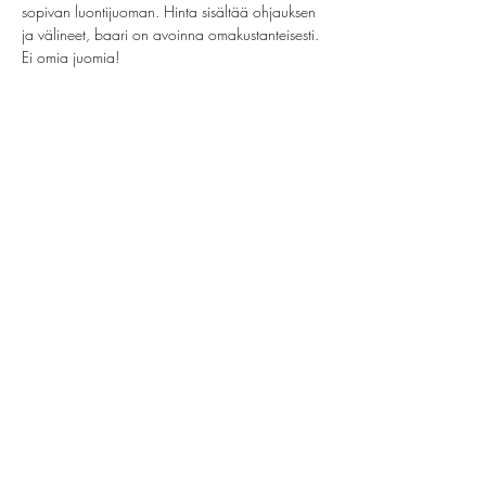
sopivan luontijuoman. Hinta sisältää ohjauksen 
ja välineet, baari on avoinna omakustanteisesti. 
Ei omia juomia!
Jaa tämä tapahtuma
helsinki@paintparty.fi
/
info@paintparty.fi
©2024 by Good Vibes Finland Oy