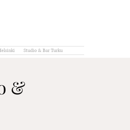
elsinki
Studio & Bar Turku
io &