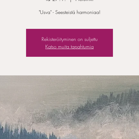
"Usva" - Seesteistä harmoniaa!
Rekisteröityminen on suljettu
Katso muita tapahtumia