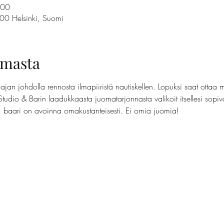
.00
100 Helsinki, Suomi
umasta
jan johdolla rennosta ilmapiiristä nautiskellen. Lopuksi saat ottaa 
Studio & Barin laadukkaasta juomatarjonnasta valikoit itsellesi sopi
t, baari on avoinna omakustanteisesti. Ei omia juomia!