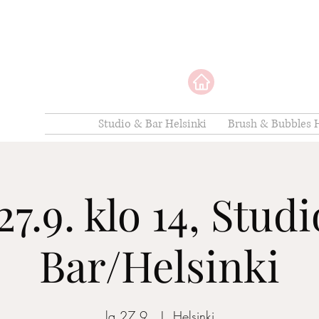
Studio & Bar Helsinki
Brush & Bubbles H
27.9. klo 14, Stud
Bar/Helsinki
la 27.9.
  |  
Helsinki