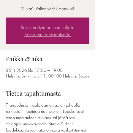
"Kukat" - Valitse värit kimppuusi!
Rekisteröityminen on suljettu
Katso muita tapahtumia
Paikka & aika
25.4.2026 klo 17.00 – 19.00
Helsinki, Eerikinkatu 11, 00100 Helsinki, Suomi
Tietoa tapahtumasta
Tilaisuudessa maalataan ohjaajan johdolla 
rennosta ilmapiiristä nautiskellen. Lopuksi saat 
ottaa maalauksen mukaasi tai jättää sen 
ohjaajille uusiokäyttöön. Studio & Barin 
laadukkaasta juomatarjonnasta valikoit itsellesi 