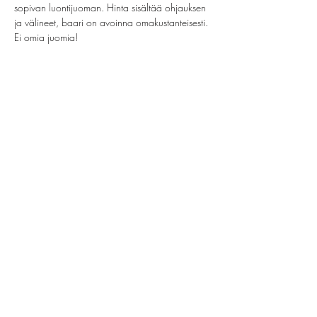
sopivan luontijuoman. Hinta sisältää ohjauksen 
ja välineet, baari on avoinna omakustanteisesti. 
Ei omia juomia!
Jaa tämä tapahtuma
helsinki@paintparty.fi
/
info@paintparty.fi
©2024 by Good Vibes Finland Oy