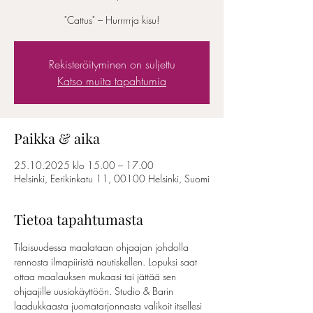
"Cattus" – Hurrrrrja kisu!
Rekisteröityminen on suljettu
Katso muita tapahtumia
Paikka & aika
25.10.2025 klo 15.00 – 17.00
Helsinki, Eerikinkatu 11, 00100 Helsinki, Suomi
Tietoa tapahtumasta
Tilaisuudessa maalataan ohjaajan johdolla 
rennosta ilmapiiristä nautiskellen. Lopuksi saat 
ottaa maalauksen mukaasi tai jättää sen 
ohjaajille uusiokäyttöön. Studio & Barin 
laadukkaasta juomatarjonnasta valikoit itsellesi 