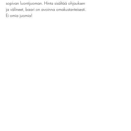
sopivan luontijuoman. Hinta sisältää ohjauksen 
ja välineet, baari on avoinna omakustanteisesti. 
Ei omia juomia!
Jaa tämä tapahtuma
helsinki@paintparty.fi
/
info@paintparty.fi
©2024 by Good Vibes Finland Oy