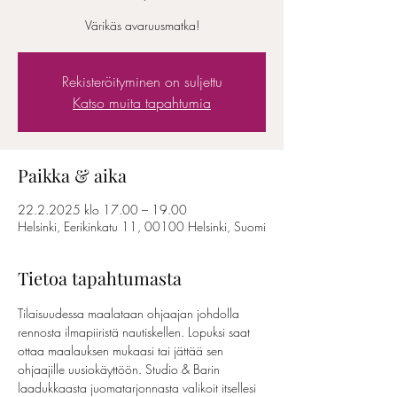
Värikäs avaruusmatka!
Rekisteröityminen on suljettu
Katso muita tapahtumia
Paikka & aika
22.2.2025 klo 17.00 – 19.00
Helsinki, Eerikinkatu 11, 00100 Helsinki, Suomi
Tietoa tapahtumasta
Tilaisuudessa maalataan ohjaajan johdolla 
rennosta ilmapiiristä nautiskellen. Lopuksi saat 
ottaa maalauksen mukaasi tai jättää sen 
ohjaajille uusiokäyttöön. Studio & Barin 
laadukkaasta juomatarjonnasta valikoit itsellesi 