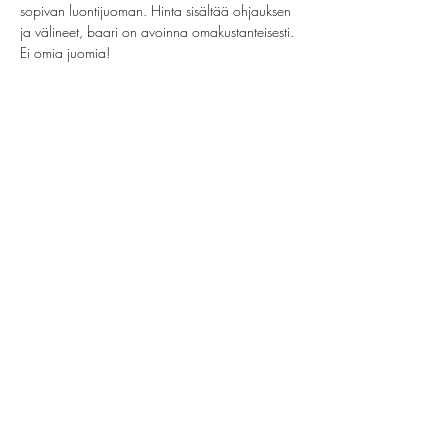
sopivan luontijuoman. Hinta sisältää ohjauksen 
ja välineet, baari on avoinna omakustanteisesti. 
Ei omia juomia!
Jaa tämä tapahtuma
helsinki@paintparty.fi
/
info@paintparty.fi
©2024 by Good Vibes Finland Oy