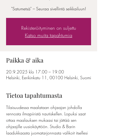
"Satumetsä" – Seuraa sivellintä seikkailuun!
Rekisteröityminen on suljettu
Katso muita tapahtumia
Paikka & aika
20.9.2025 klo 17.00 – 19.00
Helsinki, Eerikinkatu 11, 00100 Helsinki, Suomi
Tietoa tapahtumasta
Tilaisuudessa maalataan ohjaajan johdolla 
rennosta ilmapiiristä nautiskellen. Lopuksi saat 
ottaa maalauksen mukaasi tai jättää sen 
ohjaajille uusiokäyttöön. Studio & Barin 
laadukkaasta juomatarjonnasta valikoit itsellesi 