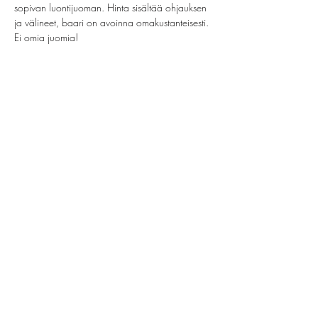
sopivan luontijuoman. Hinta sisältää ohjauksen 
ja välineet, baari on avoinna omakustanteisesti. 
Ei omia juomia!
Jaa tämä tapahtuma
helsinki@paintparty.fi
/
info@paintparty.fi
©2024 by Good Vibes Finland Oy