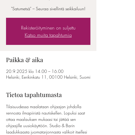
"Satumetsä" – Seuraa sivellintä seikkailuun!
Rekisteröityminen on suljettu
Katso muita tapahtumia
Paikka & aika
20.9.2025 klo 14.00 – 16.00
Helsinki, Eerikinkatu 11, 00100 Helsinki, Suomi
Tietoa tapahtumasta
Tilaisuudessa maalataan ohjaajan johdolla 
rennosta ilmapiiristä nautiskellen. Lopuksi saat 
ottaa maalauksen mukaasi tai jättää sen 
ohjaajille uusiokäyttöön. Studio & Barin 
laadukkaasta juomatarjonnasta valikoit itsellesi 