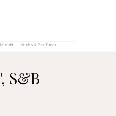
elsinki
Studio & Bar Turku
t", S&B