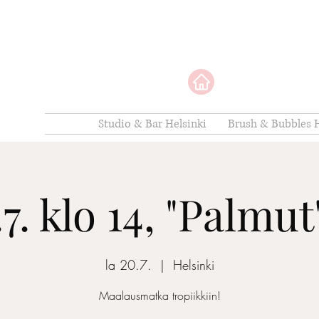
Studio & Bar Helsinki
Brush & Bubbles H
7. klo 14, "Palmu
la 20.7.
  |  
Helsinki
Maalausmatka tropiikkiin!