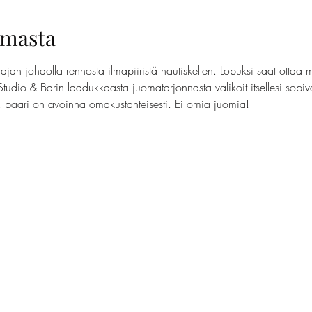
umasta
jan johdolla rennosta ilmapiiristä nautiskellen. Lopuksi saat ottaa 
Studio & Barin laadukkaasta juomatarjonnasta valikoit itsellesi sopi
t, baari on avoinna omakustanteisesti. Ei omia juomia!