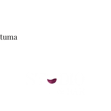
htuma
helsinki@paintparty.fi
/
info@paintparty.fi
©2024 by Good Vibes Finland Oy