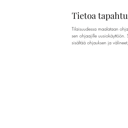
Tietoa tapaht
Tilaisuudessa maalataan ohjaa
sen ohjaajille uusiokäyttöön. 
sisältää ohjauksen ja välinee