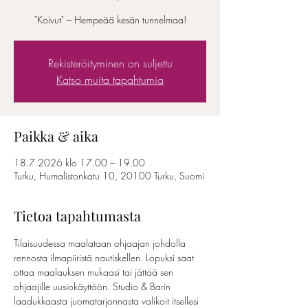
"Koivut" – Hempeää kesän tunnelmaa!
Rekisteröityminen on suljettu
Katso muita tapahtumia
Paikka & aika
18.7.2026 klo 17.00 – 19.00
Turku, Humalistonkatu 10, 20100 Turku, Suomi
Tietoa tapahtumasta
Tilaisuudessa maalataan ohjaajan johdolla 
rennosta ilmapiiristä nautiskellen. Lopuksi saat 
ottaa maalauksen mukaasi tai jättää sen 
ohjaajille uusiokäyttöön. Studio & Barin 
laadukkaasta juomatarjonnasta valikoit itsellesi 