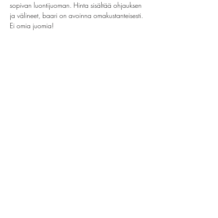
sopivan luontijuoman. Hinta sisältää ohjauksen 
ja välineet, baari on avoinna omakustanteisesti. 
Ei omia juomia!
Jaa tämä tapahtuma
helsinki@paintparty.fi
/
info@paintparty.fi
©2024 by Good Vibes Finland Oy