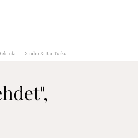
elsinki
Studio & Bar Turku
ehdet",