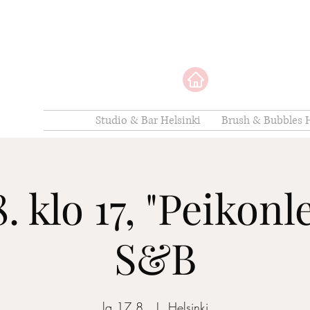
Studio & Bar Helsinki
Brush & Bubbles H
8. klo 17, "Peikonl
S&B
la 17.8.
  |  
Helsinki