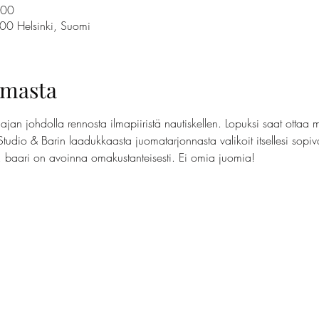
.00
100 Helsinki, Suomi
umasta
jan johdolla rennosta ilmapiiristä nautiskellen. Lopuksi saat ottaa 
Studio & Barin laadukkaasta juomatarjonnasta valikoit itsellesi sopi
t, baari on avoinna omakustanteisesti. Ei omia juomia!