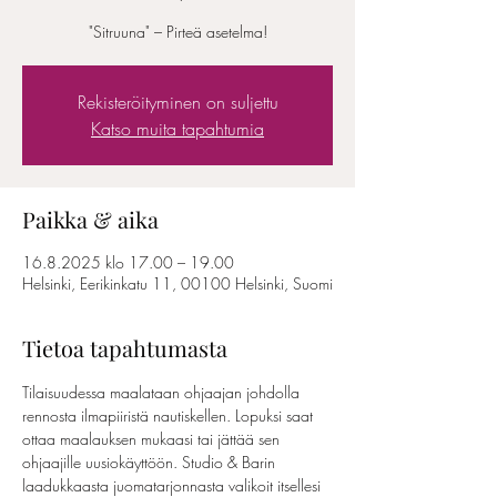
"Sitruuna" – Pirteä asetelma!
Rekisteröityminen on suljettu
Katso muita tapahtumia
Paikka & aika
16.8.2025 klo 17.00 – 19.00
Helsinki, Eerikinkatu 11, 00100 Helsinki, Suomi
Tietoa tapahtumasta
Tilaisuudessa maalataan ohjaajan johdolla 
rennosta ilmapiiristä nautiskellen. Lopuksi saat 
ottaa maalauksen mukaasi tai jättää sen 
ohjaajille uusiokäyttöön. Studio & Barin 
laadukkaasta juomatarjonnasta valikoit itsellesi 