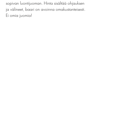
sopivan luontijuoman. Hinta sisältää ohjauksen 
ja välineet, baari on avoinna omakustanteisesti. 
Ei omia juomia!
Jaa tämä tapahtuma
helsinki@paintparty.fi
/
info@paintparty.fi
©2024 by Good Vibes Finland Oy