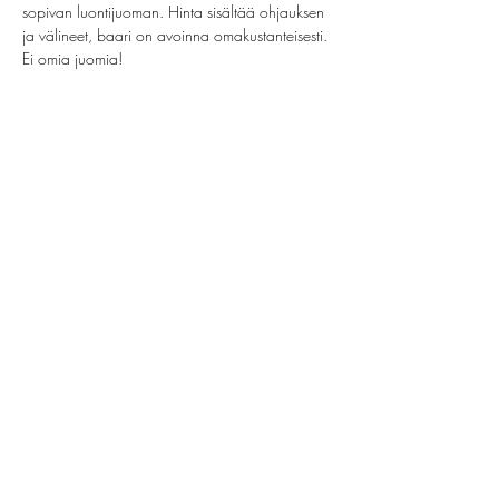
sopivan luontijuoman. Hinta sisältää ohjauksen 
ja välineet, baari on avoinna omakustanteisesti. 
Ei omia juomia!
Jaa tämä tapahtuma
helsinki@paintparty.fi
/
info@paintparty.fi
©2024 by Good Vibes Finland Oy