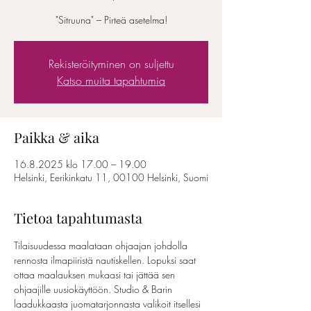
"Sitruuna" – Pirteä asetelma!
Rekisteröityminen on suljettu
Katso muita tapahtumia
Paikka & aika
16.8.2025 klo 17.00 – 19.00
Helsinki, Eerikinkatu 11, 00100 Helsinki, Suomi
Tietoa tapahtumasta
Tilaisuudessa maalataan ohjaajan johdolla 
rennosta ilmapiiristä nautiskellen. Lopuksi saat 
ottaa maalauksen mukaasi tai jättää sen 
ohjaajille uusiokäyttöön. Studio & Barin 
laadukkaasta juomatarjonnasta valikoit itsellesi 