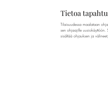
Tietoa tapaht
Tilaisuudessa maalataan ohjaa
sen ohjaajille uusiokäyttöön. 
sisältää ohjauksen ja välinee