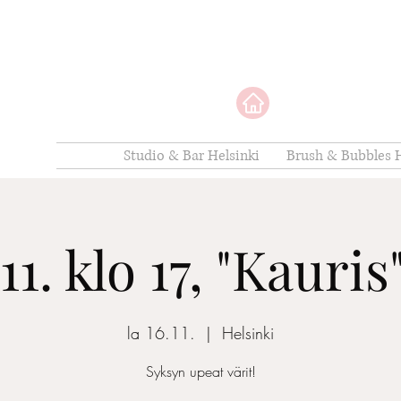
Studio & Bar Helsinki
Brush & Bubbles H
11. klo 17, "Kauri
la 16.11.
  |  
Helsinki
Syksyn upeat värit!