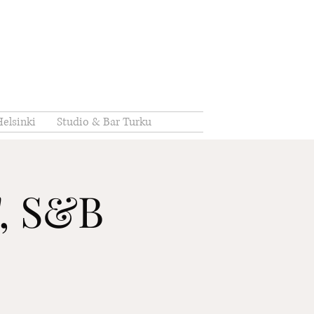
elsinki
Studio & Bar Turku
s", S&B