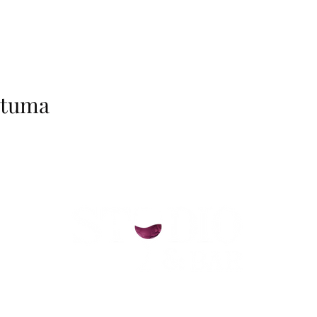
htuma
helsinki@paintparty.fi
/
info@paintparty.fi
©2024 by Good Vibes Finland Oy