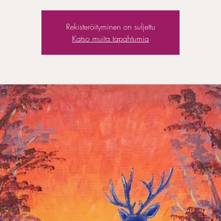
Rekisteröityminen on suljettu
Katso muita tapahtumia