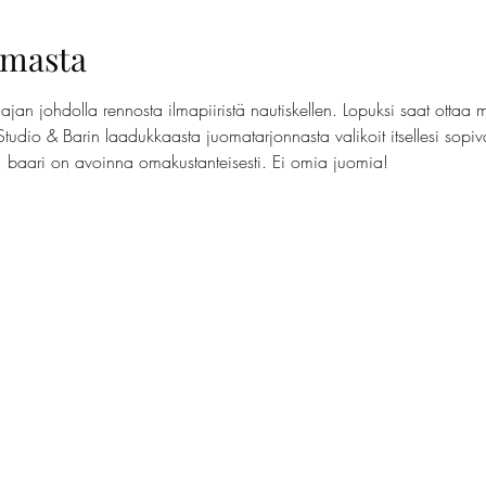
umasta
jan johdolla rennosta ilmapiiristä nautiskellen. Lopuksi saat ottaa 
Studio & Barin laadukkaasta juomatarjonnasta valikoit itsellesi sopi
t, baari on avoinna omakustanteisesti. Ei omia juomia!