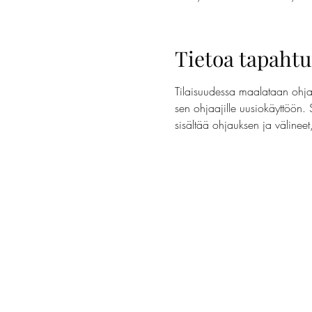
Tietoa tapaht
Tilaisuudessa maalataan ohjaa
sen ohjaajille uusiokäyttöön. 
sisältää ohjauksen ja välinee