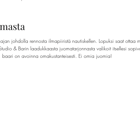
umasta
jan johdolla rennosta ilmapiiristä nautiskellen. Lopuksi saat ottaa 
Studio & Barin laadukkaasta juomatarjonnasta valikoit itsellesi sopi
t, baari on avoinna omakustanteisesti. Ei omia juomia!