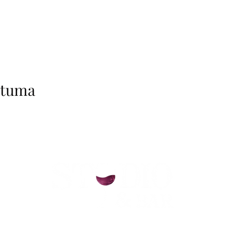
htuma
helsinki@paintparty.fi
/
info@paintparty.fi