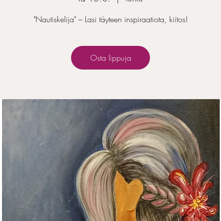
"Nautiskelija" – Lasi täyteen inspiraatiota, kiitos!
Osta lippuja