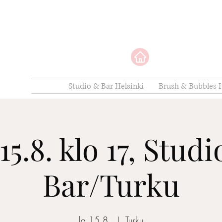
Studio & Bar Helsinki
Brush & Bubbles H
15.8. klo 17, Stud
Bar/Turku
la 15.8.
  |  
Turku