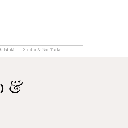
elsinki
Studio & Bar Turku
io &