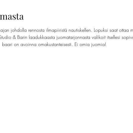
umasta
jan johdolla rennosta ilmapiiristä nautiskellen. Lopuksi saat ottaa 
Studio & Barin laadukkaasta juomatarjonnasta valikoit itsellesi sopi
t, baari on avoinna omakustanteisesti. Ei omia juomia!