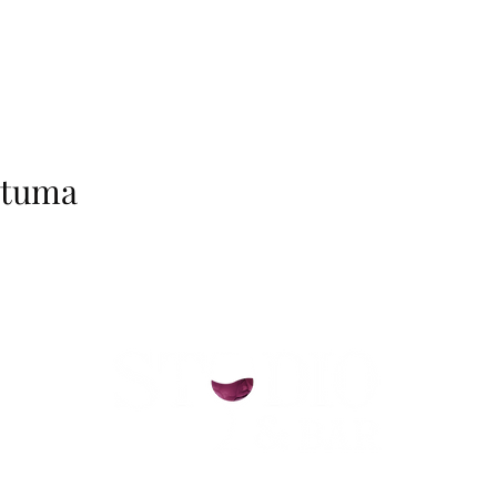
htuma
helsinki@paintparty.fi
/
info@paintparty.fi