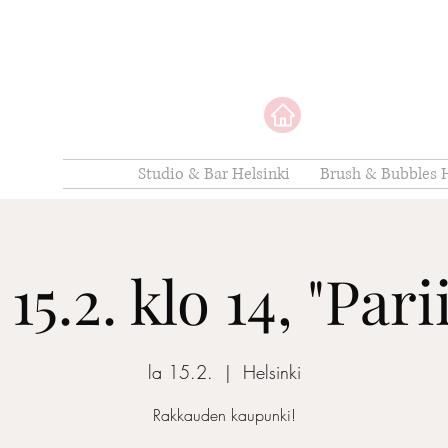
Studio & Bar Helsinki
Brush & Bubbles H
15.2. klo 14, "Pari
la 15.2.
  |  
Helsinki
Rakkauden kaupunki!