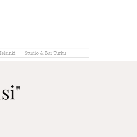
elsinki
Studio & Bar Turku
isi"