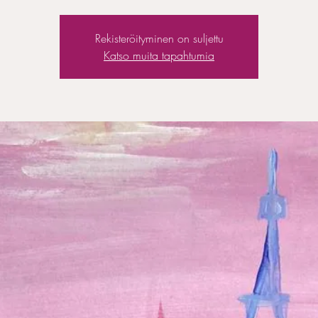
Rekisteröityminen on suljettu
Katso muita tapahtumia