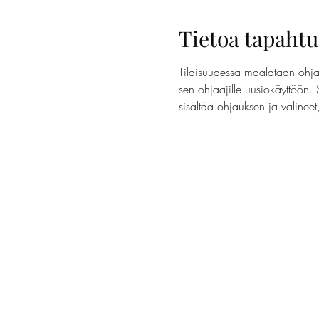
Tietoa tapaht
Tilaisuudessa maalataan ohjaa
sen ohjaajille uusiokäyttöön. 
sisältää ohjauksen ja välinee