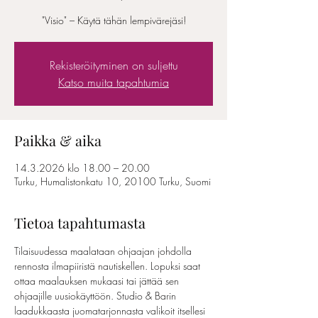
"Visio" – Käytä tähän lempivärejäsi!
Rekisteröityminen on suljettu
Katso muita tapahtumia
Paikka & aika
14.3.2026 klo 18.00 – 20.00
Turku, Humalistonkatu 10, 20100 Turku, Suomi
Tietoa tapahtumasta
Tilaisuudessa maalataan ohjaajan johdolla 
rennosta ilmapiiristä nautiskellen. Lopuksi saat 
ottaa maalauksen mukaasi tai jättää sen 
ohjaajille uusiokäyttöön. Studio & Barin 
laadukkaasta juomatarjonnasta valikoit itsellesi 