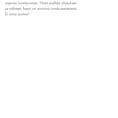
sopivan luontijuoman. Hinta sisältää ohjauksen 
ja välineet, baari on avoinna omakustanteisesti. 
Ei omia juomia!
Jaa tämä tapahtuma
helsinki@paintparty.fi
/
info@paintparty.fi
©2024 by Good Vibes Finland Oy